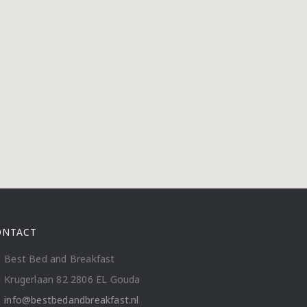
ONTACT
Best Bed and Breakfast
Krugerlaan 82 2806 EL Gouda
info@bestbedandbreakfast.nl