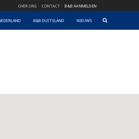
OVER ONS
CONTACT
B&B AANMELDEN
NEDERLAND
B&B DUITSLAND
NIEUWS