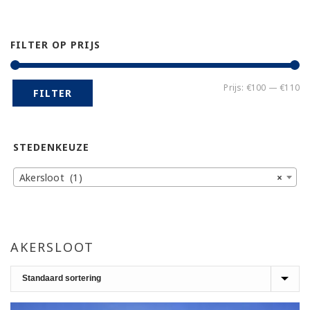
FILTER OP PRIJS
Mi
Ma
Prijs:
€100
—
€110
FILTER
pr
pr
STEDENKEUZE
Akersloot (1)
×
AKERSLOOT