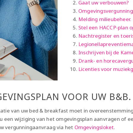
Gaat uw verbouwen?
Omgevingsvergunning 
Melding milieubeheer.
Stel een HACCP-plan o
Nachtregister en toeri
Legionellapreventiem
Inschrijven bij de Ka
Drank- en horecaverg
Licenties voor muziek
GEVINGSPLAN VOOR UW B&B.
tie van uw bed & breakfast moet in overeenstemming 
unt u een wijziging van het omgevingsplan aanvragen of
 uw vergunningaanvraag via het
Omgevingsloket
.