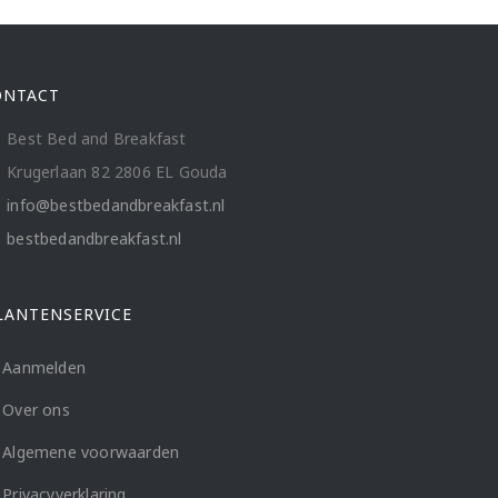
ONTACT
Best Bed and Breakfast
Krugerlaan 82 2806 EL Gouda
info@bestbedandbreakfast.nl
bestbedandbreakfast.nl
LANTENSERVICE
Aanmelden
Over ons
Algemene voorwaarden
Privacyverklaring