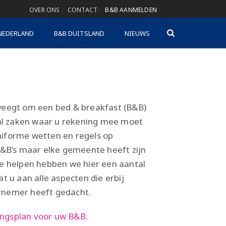
OVER ONS
CONTACT
B&B AANMELDEN
NEDERLAND
B&B DUITSLAND
NIEUWS
weegt om een bed & breakfast (B&B)
ntal zaken waar u rekening mee moet
niforme wetten en regels op
B&B’s maar elke gemeente heeft zijn
te helpen hebben we hier een aantal
t u aan alle aspecten die erbij
rnemer heeft gedacht.
ngsplan voor uw B&B.