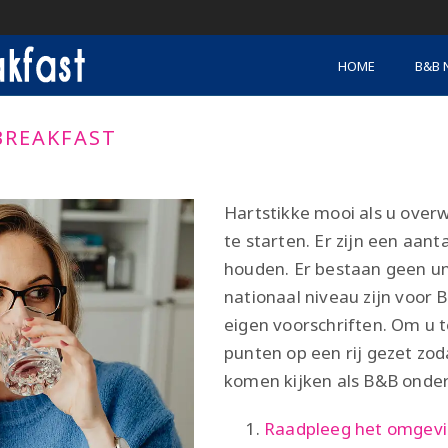
HOME
B&B 
BREAKFAST
Hartstikke mooi als u over
te starten. Er zijn een aa
houden. Er bestaan geen u
nationaal niveau zijn voor 
eigen voorschriften. Om u 
punten op een rij gezet zoda
komen kijken als B&B onde
Raadpleeg het omgevi