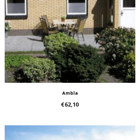
Ambla
€
62,10