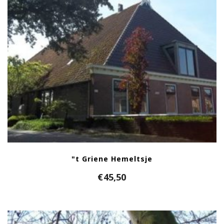
"t Griene Hemeltsje
€
45,50