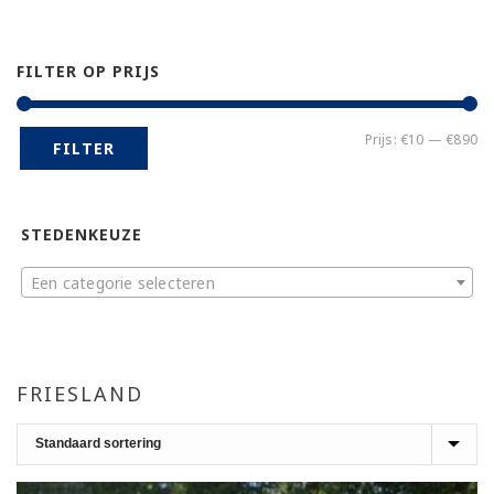
FILTER OP PRIJS
Mi
Ma
Prijs:
€10
—
€890
FILTER
pr
pr
STEDENKEUZE
Een categorie selecteren
FRIESLAND