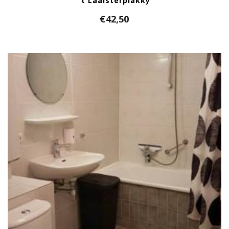
’t Laaisterplakky
€
42,50