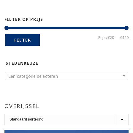
FILTER OP PRIJS
Mi
Ma
Prijs:
€20
—
€420
FILTER
pr
pr
STEDENKEUZE
Een categorie selecteren
OVERIJSSEL