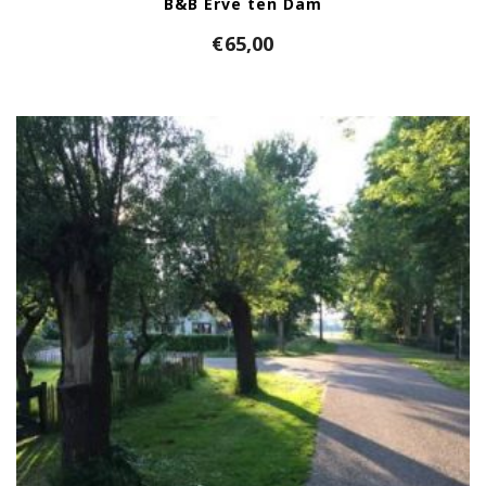
B&B Erve ten Dam
€
65,00