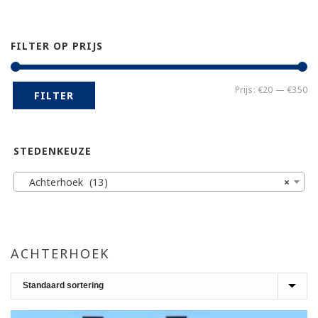
FILTER OP PRIJS
Mi
Ma
Prijs:
€20
—
€350
FILTER
pr
pr
STEDENKEUZE
Achterhoek (13)
×
ACHTERHOEK