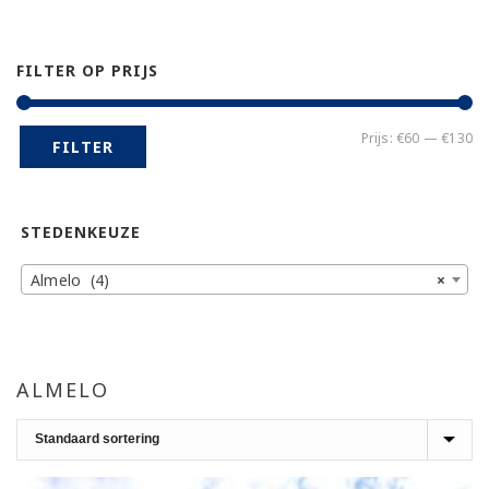
FILTER OP PRIJS
Mi
Ma
Prijs:
€60
—
€130
FILTER
pr
pr
STEDENKEUZE
Almelo (4)
×
ALMELO