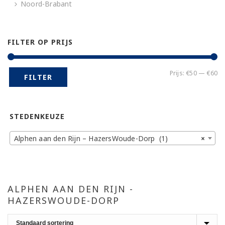
Noord-Brabant
FILTER OP PRIJS
Mi
Ma
Prijs:
€50
—
€60
FILTER
pr
pr
STEDENKEUZE
Alphen aan den Rijn – HazersWoude-Dorp (1)
×
ALPHEN AAN DEN RIJN -
HAZERSWOUDE-DORP