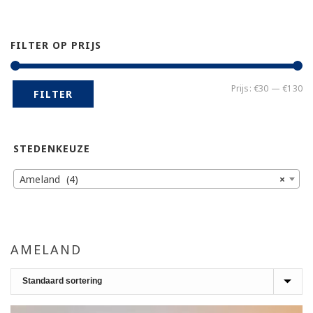
FILTER OP PRIJS
Mi
Ma
Prijs:
€30
—
€130
FILTER
pr
pr
STEDENKEUZE
Ameland (4)
×
AMELAND