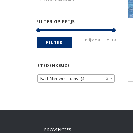
FILTER OP PRIJS
Min.
Max.
Prijs:
€70
—
€110
FILTER
prijs
prijs
STEDENKEUZE
Bad-Nieuweschans (4)
×
PROVINCIES