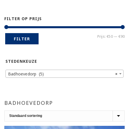
FILTER OP PRIJS
Mi
Ma
Prijs:
€50
—
€90
FILTER
pr
pr
STEDENKEUZE
Badhoevedorp (5)
×
BADHOEVEDORP