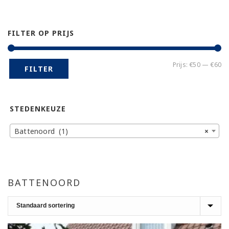
FILTER OP PRIJS
Mi
Ma
Prijs:
€50
—
€60
FILTER
pr
pr
STEDENKEUZE
Battenoord (1)
×
BATTENOORD