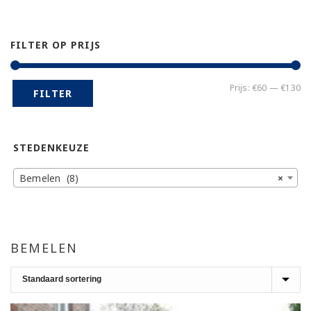
FILTER OP PRIJS
Mi
Ma
Prijs:
€60
—
€130
FILTER
pr
pr
STEDENKEUZE
Bemelen (8)
×
BEMELEN