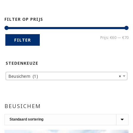
FILTER OP PRIJS
Mi
Ma
Prijs:
€60
—
€70
FILTER
pr
pr
STEDENKEUZE
Beusichem (1)
×
BEUSICHEM