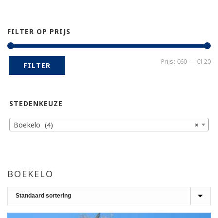
FILTER OP PRIJS
Mi
Ma
Prijs:
€60
—
€120
FILTER
pr
pr
STEDENKEUZE
Boekelo (4)
×
BOEKELO