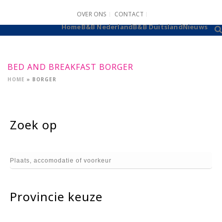
OVER ONS
CONTACT
B&B AANMELDEN
Home
B&B Nederland
B&B Duitsland
Nieuws
BED AND BREAKFAST BORGER
HOME
»
BORGER
Zoek op
Provincie keuze