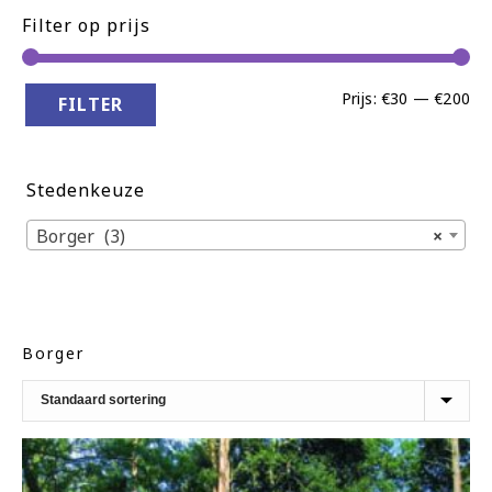
Filter op prijs
Min
Ma
Prijs:
€30
—
€200
FILTER
pri
pri
Stedenkeuze
Borger (3)
×
Borger