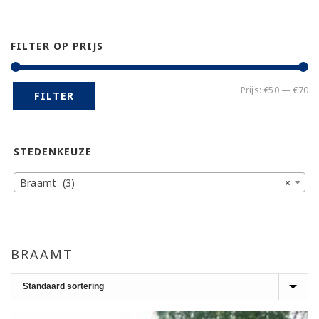
FILTER OP PRIJS
Mi
Ma
Prijs:
€50
—
€70
FILTER
pr
pr
STEDENKEUZE
Braamt (3)
×
BRAAMT