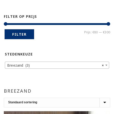
FILTER OP PRIJS
Mi
Ma
Prijs:
€80
—
€300
FILTER
pr
pr
STEDENKEUZE
Breezand (3)
×
BREEZAND