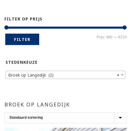
FILTER OP PRIJS
Mi
Ma
Prijs:
€80
—
€250
FILTER
pr
pr
STEDENKEUZE
Broek op Langedijk (2)
×
BROEK OP LANGEDIJK