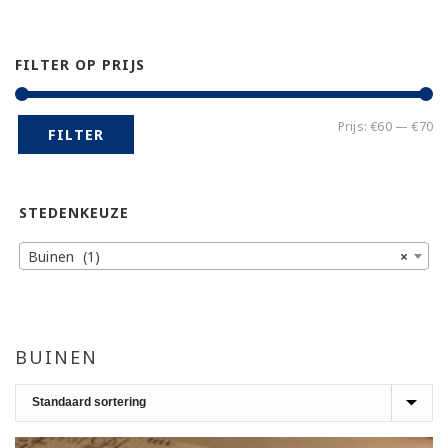
FILTER OP PRIJS
Mi
Ma
Prijs:
€60
—
€70
FILTER
pr
pr
STEDENKEUZE
Buinen (1)
×
BUINEN