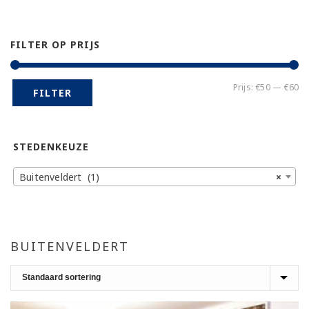
FILTER OP PRIJS
Mi
Ma
Prijs:
€50
—
€60
FILTER
pr
pr
STEDENKEUZE
Buitenveldert (1)
×
BUITENVELDERT