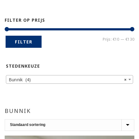
FILTER OP PRIJS
Mi
Ma
Prijs:
€10
—
€130
FILTER
pr
pr
STEDENKEUZE
Bunnik (4)
×
BUNNIK