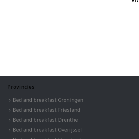
Vi
Provincies
Bed and breakfast Groningen
Bed and breakfast Friesland
Bed and breakfast Drenthe
Bed and breakfast Overijssel