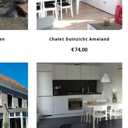
nen
Chalet Duinzicht Ameland
€
74,00