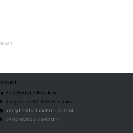
ltaten
Contact
Best Bed and Breakfast
Krugerlaan 82 2806 EL Gouda
info@bestbedandbreakfast.nl
bestbedandbreakfast.nl