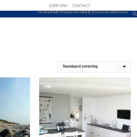
OVER ONS
CONTACT
B&B AANMELDEN
Home
B&B Nederland
B&B Duitsland
Nieuws