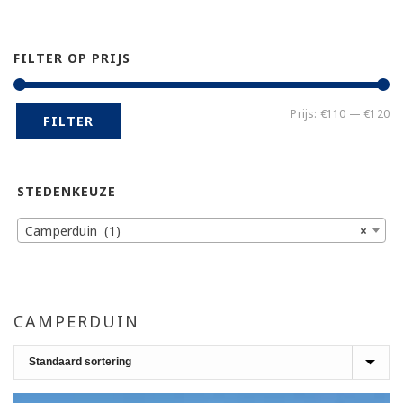
FILTER OP PRIJS
Mi
Ma
Prijs:
€110
—
€120
FILTER
pr
pr
STEDENKEUZE
Camperduin (1)
×
CAMPERDUIN