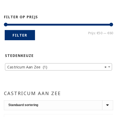
FILTER OP PRIJS
Mi
Ma
Prijs:
€50
—
€60
FILTER
pr
pr
STEDENKEUZE
Castricum Aan Zee (1)
×
CASTRICUM AAN ZEE