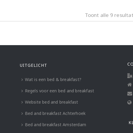
Toont alle 9 resulta
C
UITGELICHT
Wat is een bed & breakfast?
Regels voor een bed and breakfast
Website bed and breakfast
Bed and breakfast Achterhoek
K
Bed and breakfast Amsterdam