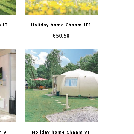
 II
Holiday home Chaam III
€
50,50
m V
Holiday home Chaam VI