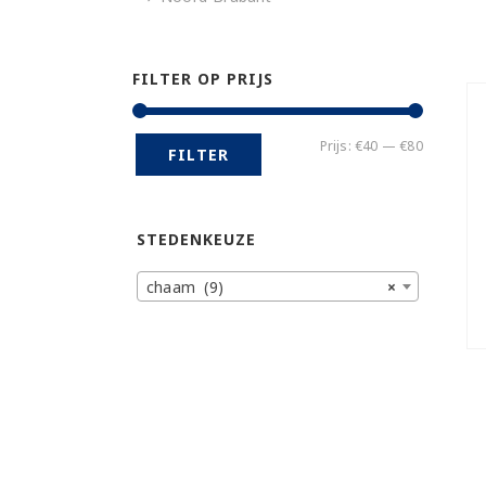
FILTER OP PRIJS
Min.
Max.
Prijs:
€40
—
€80
FILTER
prijs
prijs
STEDENKEUZE
chaam (9)
×