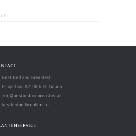
ten
ONTACT
Best Bed and Breakfast
Krugerlaan 82 2806 EL Gouda
info@bestbedandbreakfast.nl
bestbedandbreakfast.nl
LANTENSERVICE