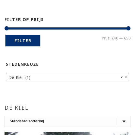
FILTER OP PRIJS
Mi
Ma
Prijs:
€40
—
€50
FILTER
pr
pr
STEDENKEUZE
De Kiel (1)
×
DE KIEL