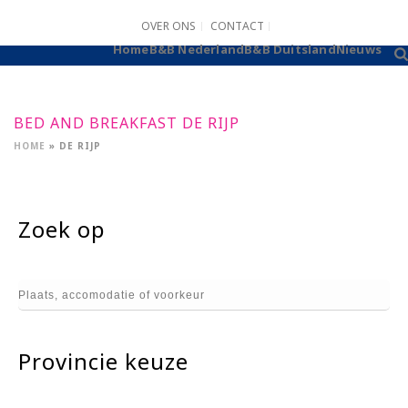
OVER ONS
CONTACT
B&B AANMELDEN
Home
B&B Nederland
B&B Duitsland
Nieuws
BED AND BREAKFAST DE RIJP
HOME
»
DE RIJP
Zoek op
Provincie keuze