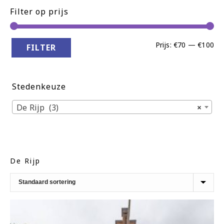
Filter op prijs
Min
Ma
Prijs:
€70
—
€100
FILTER
pri
pri
Stedenkeuze
De Rijp (3)
×
De Rijp