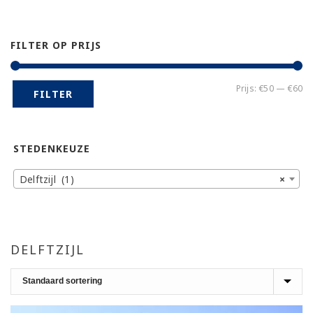
FILTER OP PRIJS
Mi
Ma
Prijs:
€50
—
€60
FILTER
pr
pr
STEDENKEUZE
Delftzijl (1)
×
DELFTZIJL