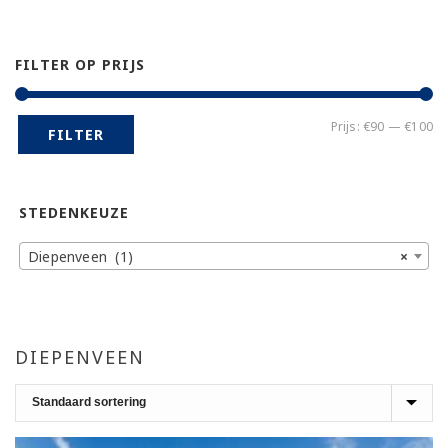
FILTER OP PRIJS
Mi
Ma
Prijs:
€90
—
€100
FILTER
pr
pr
STEDENKEUZE
Diepenveen (1)
×
DIEPENVEEN