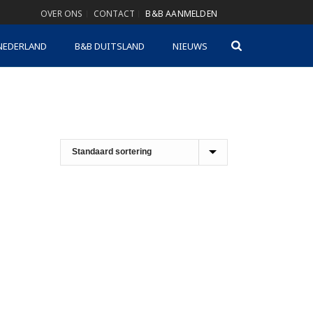
OVER ONS
CONTACT
B&B AANMELDEN
NEDERLAND
B&B DUITSLAND
NIEUWS