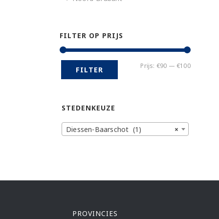
FILTER OP PRIJS
Min.
Max.
Prijs:
€90
—
€100
FILTER
prijs
prijs
STEDENKEUZE
Diessen-Baarschot (1)
×
PROVINCIES