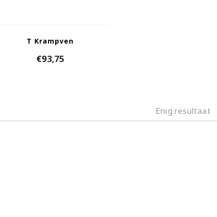
T Krampven
€
93,75
Enig resultaat