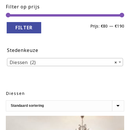
Filter op prijs
Min
Ma
Prijs:
€80
—
€190
FILTER
pri
pri
Stedenkeuze
Diessen (2)
×
Diessen