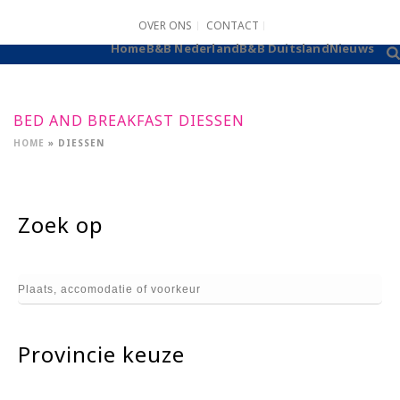
OVER ONS
CONTACT
B&B AANMELDEN
Home
B&B Nederland
B&B Duitsland
Nieuws
BED AND BREAKFAST DIESSEN
HOME
»
DIESSEN
Zoek op
Provincie keuze