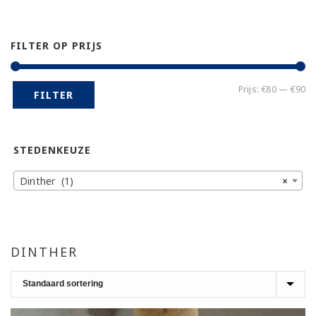
FILTER OP PRIJS
Mi
Ma
Prijs:
€80
—
€90
FILTER
pr
pr
STEDENKEUZE
Dinther (1)
×
DINTHER