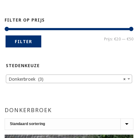
FILTER OP PRIJS
Mi
Ma
Prijs:
€20
—
€50
FILTER
pr
pr
STEDENKEUZE
Donkerbroek (3)
×
DONKERBROEK