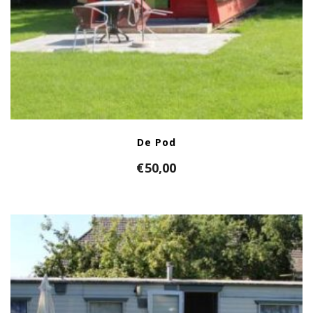
De Pod
€
50,00