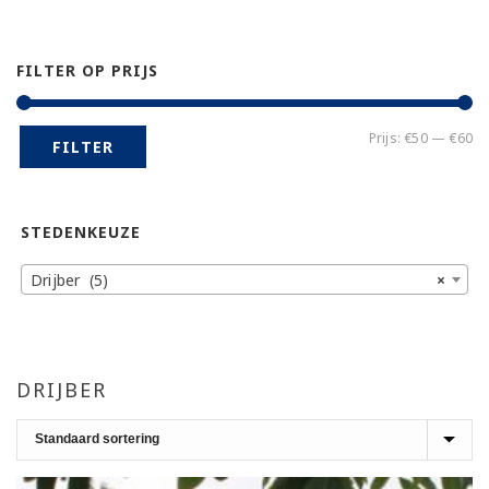
FILTER OP PRIJS
Mi
Ma
Prijs:
€50
—
€60
FILTER
pr
pr
STEDENKEUZE
Drijber (5)
×
DRIJBER