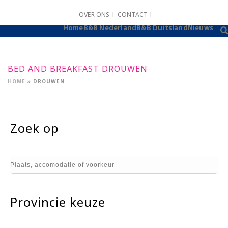
OVER ONS
CONTACT
B&B AANMELDEN
Home
B&B Nederland
B&B Duitsland
Nieuws
BED AND BREAKFAST DROUWEN
HOME
»
DROUWEN
Zoek op
Provincie keuze