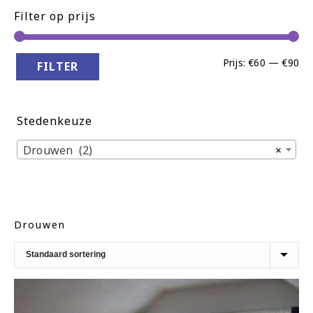
Filter op prijs
Min
Ma
Prijs:
€60
—
€90
FILTER
pri
pri
Stedenkeuze
Drouwen (2)
×
Drouwen