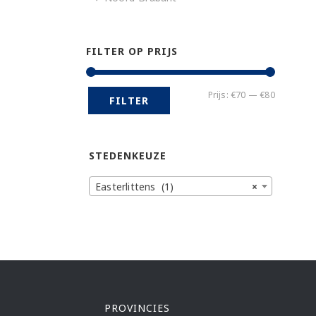
FILTER OP PRIJS
Min.
Max.
Prijs:
€70
—
€80
FILTER
prijs
prijs
STEDENKEUZE
Easterlittens (1)
×
PROVINCIES