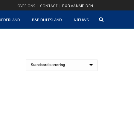
OVER ONS
CONTACT
B&B AANMELDEN
NEDERLAND
B&B DUITSLAND
NIEUWS