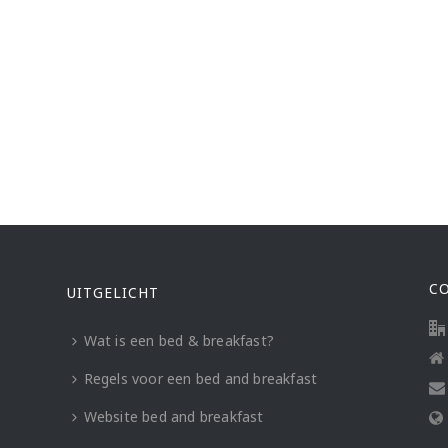
C
UITGELICHT
Wat is een bed & breakfast?
Regels voor een bed and breakfast
Website bed and breakfast