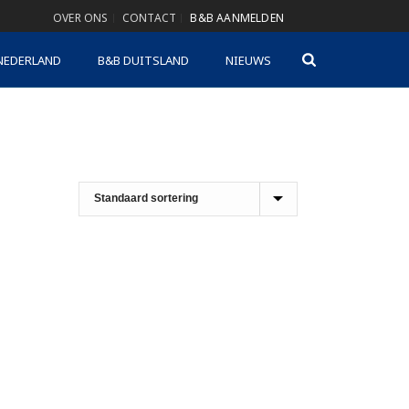
OVER ONS
CONTACT
B&B AANMELDEN
NEDERLAND
B&B DUITSLAND
NIEUWS