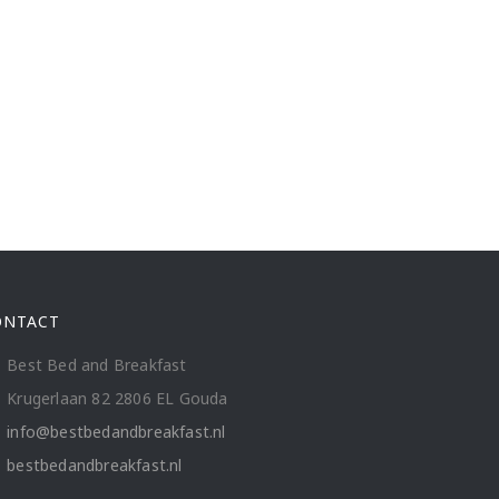
ONTACT
Best Bed and Breakfast
Krugerlaan 82 2806 EL Gouda
info@bestbedandbreakfast.nl
bestbedandbreakfast.nl