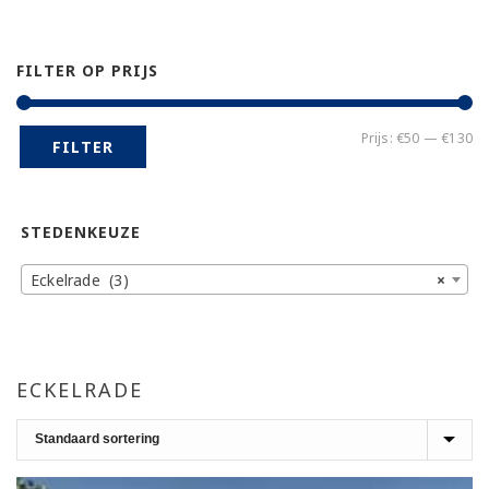
FILTER OP PRIJS
Mi
Ma
Prijs:
€50
—
€130
FILTER
pr
pr
STEDENKEUZE
Eckelrade (3)
×
ECKELRADE