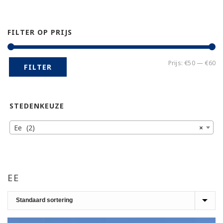
FILTER OP PRIJS
Mi
Ma
Prijs:
€50
—
€60
FILTER
pr
pr
STEDENKEUZE
Ee (2)
×
EE