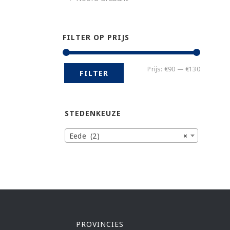
FILTER OP PRIJS
Min.
Max.
Prijs:
€90
—
€130
FILTER
prijs
prijs
STEDENKEUZE
Eede (2)
×
PROVINCIES