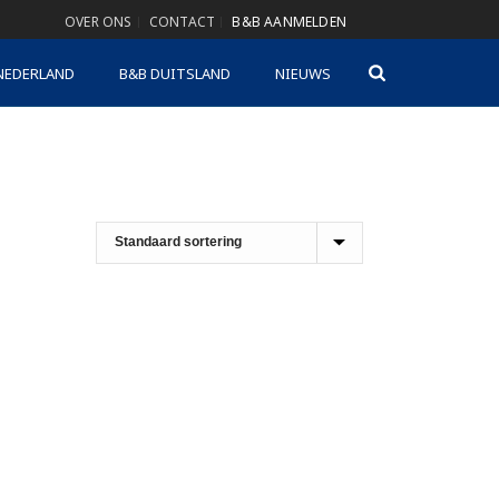
OVER ONS
CONTACT
B&B AANMELDEN
NEDERLAND
B&B DUITSLAND
NIEUWS