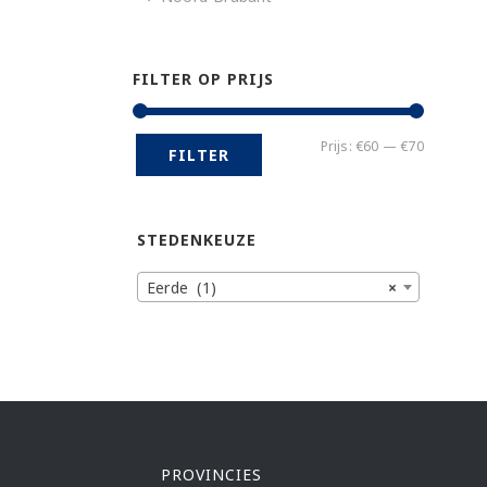
FILTER OP PRIJS
Min.
Max.
Prijs:
€60
—
€70
FILTER
prijs
prijs
STEDENKEUZE
Eerde (1)
×
PROVINCIES