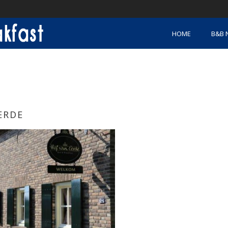
HOME
B&B 
ERDE