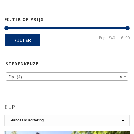
FILTER OP PRIJS
Mi
Ma
Prijs:
€40
—
€100
FILTER
pr
pr
STEDENKEUZE
Elp (4)
×
ELP