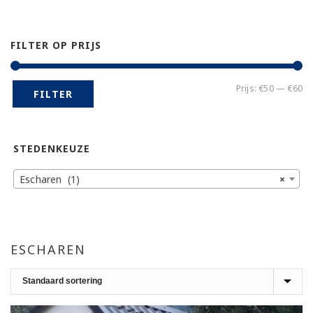
FILTER OP PRIJS
Mi
Ma
Prijs:
€50
—
€60
FILTER
pr
pr
STEDENKEUZE
Escharen (1)
×
ESCHAREN