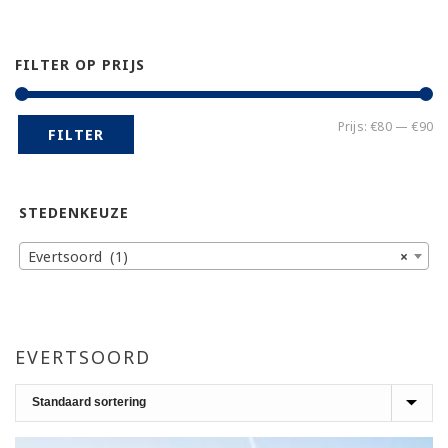
FILTER OP PRIJS
Mi
Ma
Prijs:
€80
—
€90
FILTER
pr
pr
STEDENKEUZE
Evertsoord (1)
×
EVERTSOORD