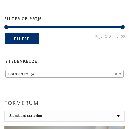
FILTER OP PRIJS
Mi
Ma
Prijs:
€40
—
€100
FILTER
pr
pr
STEDENKEUZE
Formerum (4)
×
FORMERUM