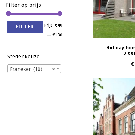
Filter op prijs
Min.
Max.
Prijs:
€40
FILTER
prijs
prijs
—
€130
Holiday ho
Bloe
Stedenkeuze
€
Franeker (10)
×