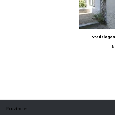
Stadsloge
€
Provincies