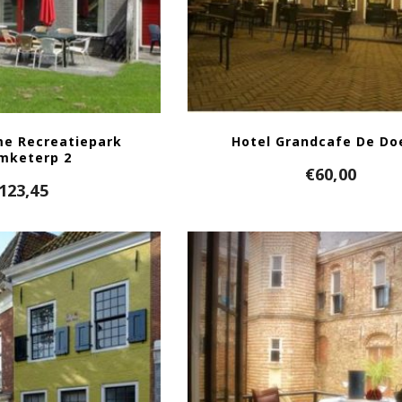
me Recreatiepark
Hotel Grandcafe De Do
mketerp 2
€
60,00
123,45