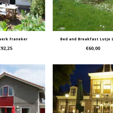
werk Franeker
Bed and Breakfast Lutje 
€
92,25
€
60,00