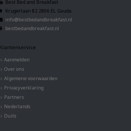
Best Bed and Breakfast
Krugerlaan 82 2806 EL Gouda
info@bestbedandbreakfast.nl
bestbedandbreakfast.nl
Klantenservice
Aanmelden
Over ons
Algemene voorwaarden
Privacyverklaring
Partners
Nederlands
Duits