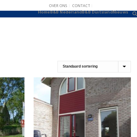
OVER ONS
CONTACT
B&B AANMELDEN
Home
B&B Nederland
B&B Duitsland
Nieuws