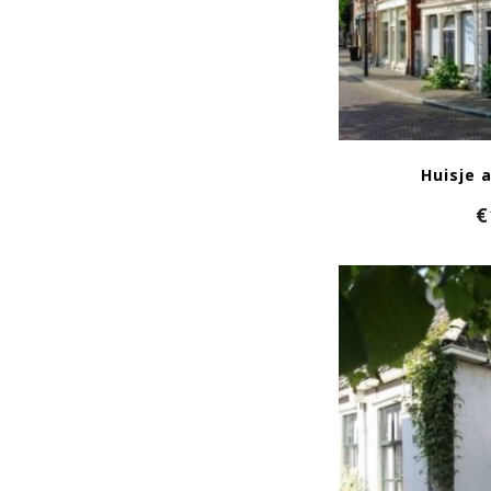
Huisje 
€