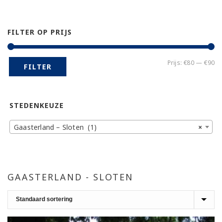
FILTER OP PRIJS
Mi
Ma
Prijs:
€80
—
€90
FILTER
pr
pr
STEDENKEUZE
Gaasterland – Sloten (1)
×
GAASTERLAND - SLOTEN