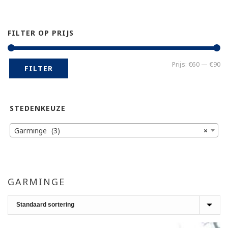
FILTER OP PRIJS
Mi
Ma
Prijs:
€60
—
€90
FILTER
pr
pr
STEDENKEUZE
Garminge (3)
×
GARMINGE