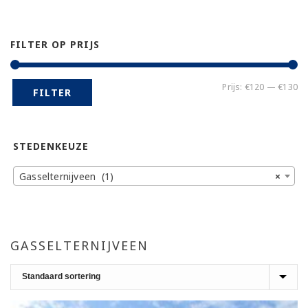
FILTER OP PRIJS
Mi
Ma
Prijs:
€120
—
€130
FILTER
pr
pr
STEDENKEUZE
Gasselternijveen (1)
×
GASSELTERNIJVEEN